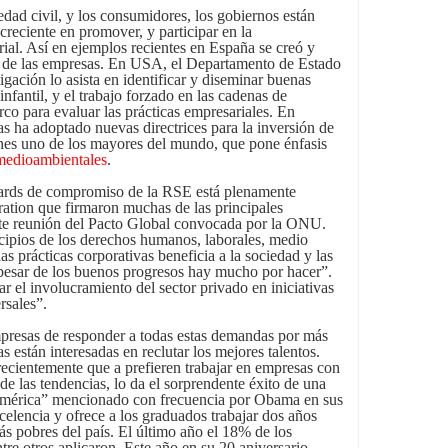
iedad civil, y los consumidores, los gobiernos están
creciente en promover, y participar en la
al. Así en ejemplos recientes en España se creó y
E de las empresas. En USA, el Departamento de Estado
gación lo asista en identificar y diseminar buenas
 infantil, y el trabajo forzado en las cadenas de
rco para evaluar las prácticas empresariales. En
s ha adoptado nuevas directrices para la inversión de
es uno de los mayores del mundo, que pone énfasis
medioambientales
.
dards de compromiso de la RSE está plenamente
ation que firmaron muchas de las principales
te reunión del Pacto Global convocada por la ONU.
incipios de los derechos humanos, laborales, medio
as prácticas corporativas beneficia a la sociedad y las
esar de los buenos progresos hay mucho por hacer”.
r el involucramiento del sector privado en iniciativas
rsales”.
mpresas de responder a todas estas demandas por más
s están interesadas en reclutar los mejores talentos.
recientemente que a prefieren trabajar en empresas con
e las tendencias, lo da el sorprendente éxito de una
érica” mencionado con frecuencia por Obama en sus
celencia y ofrece a los graduados trabajar dos años
s pobres del país. El último año el 18% de los
tre otros aplicaron. Este año en su 20 aniversario