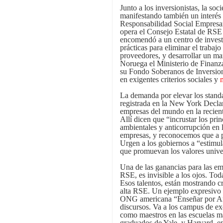
Junto a los inversionistas, la soc
manifestando también un interés 
Responsabilidad Social Empresari
opera el Consejo Estatal de RS
encomendó a un centro de investi
prácticas para eliminar el trabajo
proveedores, y desarrollar un ma
Noruega el Ministerio de Finanza
su Fondo Soberanos de Inversion
en exigentes criterios sociales y
La demanda por elevar los stan
registrada en la New York Declar
empresas del mundo en la recien
Allí dicen que “incrustar los pr
ambientales y anticorrupción en l
empresas, y reconocemos que a p
Urgen a los gobiernos a “estimula
que promuevan los valores unive
Una de las ganancias para las e
RSE, es invisible a los ojos. Toda
Esos talentos, están mostrando c
alta RSE. Un ejemplo expresivo d
ONG americana “Enseñar por Am
discursos. Va a los campus de ex
como maestros en las escuelas má
graduados de Yale, y Harvard, en