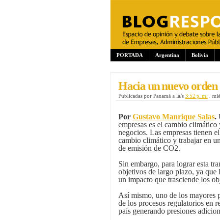
PORTADA
Argentina
Bolivia
Hacia un nuevo orden 
Publicadas por
Panamá
a la/s
3:52 p. m.
.
mié
Por
Gustavo Manrique Salas
.
U
empresas es el cambio climático 
negocios. Las empresas tienen el 
cambio climático y trabajar en u
de emisión de CO2.
Sin embargo, para lograr esta tr
objetivos de largo plazo, ya que 
un impacto que trasciende los obj
Así mismo, uno de los mayores p
de los procesos regulatorios en r
país generando presiones adicio