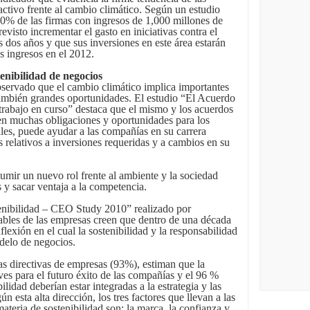
activo frente al cambio climático. Según un estudio
0% de las firmas con ingresos de 1,000 millones de
evisto incrementar el gasto en iniciativas contra el
 dos años y que sus inversiones en este área estarán
s ingresos en el 2012.
tenibilidad de negocios
bservado que el cambio climático implica importantes
también grandes oportunidades. El estudio “El Acuerdo
trabajo en curso” destaca que el mismo y los acuerdos
en muchas obligaciones y oportunidades para los
les, puede ayudar a las compañías en su carrera
 relativos a inversiones requeridas y a cambios en su
umir un nuevo rol frente al ambiente y la sociedad
s y sacar ventaja a la competencia.
tenibilidad – CEO Study 2010” realizado por
bles de las empresas creen que dentro de una década
flexión en el cual la sostenibilidad y la responsabilidad
odelo de negocios.
nas directivas de empresas (93%), estiman que la
aves para el futuro éxito de las compañías y el 96 %
ilidad deberían estar integradas a la estrategia y las
 esta alta dirección, los tres factores que llevan a las
teria de sostenibilidad son: la marca, la confianza y