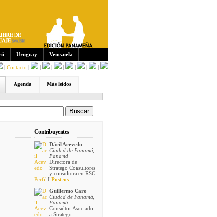
Sus
crip
cion
es:
rú
Uruguay
Venezuela
|
Contacto
|
|
|
|
|
|
|
Agenda
Más leídos
Contribuyentes
Dácil Acevedo
Ciudad de Panamá,
Panamá
Directora de
Stratego Consultores
y consultora en RSC
Perfil
I
Posteos
Guillermo Caro
Ciudad de Panamá,
Panamá
Consultor Asociado
a Stratego