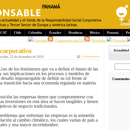
CAT
Chile
Colombia
Ecuador
Honduras
México
Panamá
Pe
|
|
Entradas
|
Comentarios esta Ed.
|
Newsletter
|
Favoritos
corporativo
Actualidad
1 comentarios
rcoles, 22 de diciembre de 2010
no de los fenómenos que va a definir el futuro de las
y sus implicaciones en los procesos y modelos de
desafío impostergable de definir su rol frente al
Comentarios
na transición hacia una economía regulada en materia
ansición las empresas tienen que comprometerse con
las inversiones en esta área se hacen tangibles y tienen
etivos de negocio tradicionales.
roblemas que enfrentan las empresas es la asimetría
elación al cambio climático, los cuales varían de país a
nales y una mayor incertidumbre.