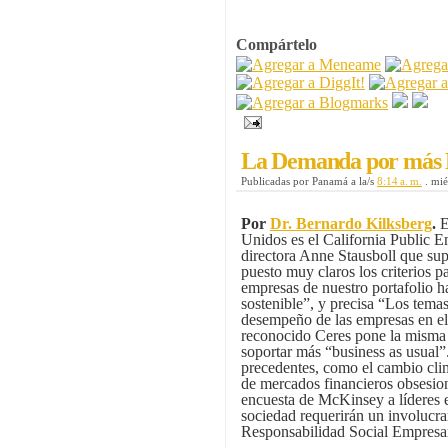
Compártelo
La Demanda por más 
Publicadas por
Panamá
a la/s
8:14 a. m.
.
mié
Por
Dr. Bernardo Kilksberg
.
E
Unidos es el California Public
directora Anne Stausboll que sup
puesto muy claros los criterios 
empresas de nuestro portafolio h
sostenible”, y precisa “Los temas
desempeño de las empresas en el
reconocido Ceres pone la misma
soportar más “business as usual”
precedentes, como el cambio clim
de mercados financieros obsesion
encuesta de McKinsey a líderes e
sociedad requerirán un involucram
Responsabilidad Social Empresa