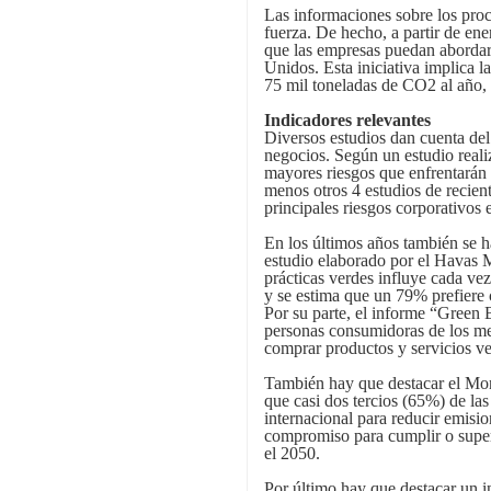
Las informaciones sobre los proc
fuerza. De hecho, a partir de en
que las empresas puedan abordar
Unidos. Esta iniciativa implica 
75 mil toneladas de CO2 al año,
Indicadores relevantes
Diversos estudios dan cuenta del
negocios. Según un estudio reali
mayores riesgos que enfrentarán 
menos otros 4 estudios de recient
principales riesgos corporativos
En los últimos años también se h
estudio elaborado por el Havas 
prácticas verdes influye cada v
y se estima que un 79% prefiere
Por su parte, el informe “Green
personas consumidoras de los me
comprar productos y servicios ve
También hay que destacar el Mon
que casi dos tercios (65%) de la
internacional para reducir emis
compromiso para cumplir o super
el 2050.
Por último hay que destacar un i