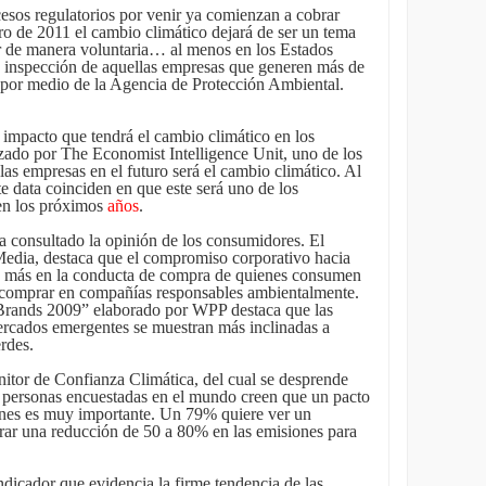
esos regulatorios por venir ya comienzan a cobrar
ero de 2011 el cambio climático dejará de ser un tema
 de manera voluntaria… al menos en los Estados
la inspección de aquellas empresas que generen más de
 por medio de la Agencia de Protección Ambiental.
 impacto que tendrá el cambio climático en los
zado por The Economist Intelligence Unit, uno de los
las empresas en el futuro será el cambio climático. Al
e data coinciden en que este será uno de los
 en los próximos
años
.
a consultado la opinión de los consumidores. El
Media, destaca que el compromiso corporativo hacia
ez más en la conducta de compra de quienes consumen
 comprar en compañías responsables ambientalmente.
 Brands 2009” elaborado por WPP destaca que las
rcados emergentes se muestran más inclinadas a
rdes.
itor de Confianza Climática, del cual se desprende
s personas encuestadas en el mundo creen que un pacto
iones es muy importante. Un 79% quiere ver un
ar una reducción de 50 a 80% en las emisiones para
ndicador que evidencia la firme tendencia de las