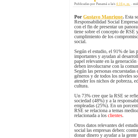
Publicadas por
Panamá
a la/s
4:16 p. m.
.
mié
Por
Gustavo Manrique
.
Esta s
Responsabilidad Social Empresa
con el fin de presentar un pano
tiene sobre el concepto de RSE y 
cumplimiento de los compromisos
social.
Según el estudio, el 91% de las 
importantes y ayudan al desarrol
papel relevante en la generació
deben involucrarse con la comuni
Según las personas encuestadas 
géneros y de todos los niveles s
atender los nichos de pobreza, 
cultura.
Un 73% cree que la RSE se refier
sociedad (48%) y a la responsabi
empleadas (25%). En un porcenta
RSE se relaciona a temas medioam
relacionada a los
clientes
.
Otros datos relevantes del estud
social las empresas deben: contrat
donar dinero y ayudar a la gente 