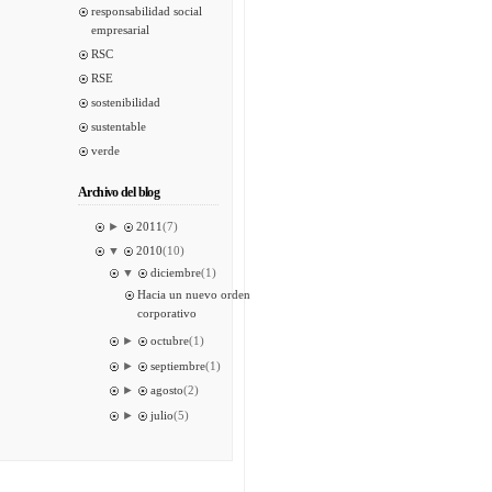
responsabilidad social
empresarial
RSC
RSE
sostenibilidad
sustentable
verde
Archivo del blog
►
2011
(7)
▼
2010
(10)
▼
diciembre
(1)
Hacia un nuevo orden
corporativo
►
octubre
(1)
►
septiembre
(1)
►
agosto
(2)
►
julio
(5)