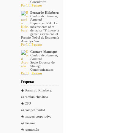
Consultores
Perfil
I
Posteos
Bernardo Kliksberg
Ciudad de Panamá,
Panamá
Experto en RSC. La
más reciente obra
del autor “Primero la
gente” escrita con el
Premio Nobel de Economía
Amartya Sen.
Perfil
I
Posteos
Gustavo Manrique
Ciudad de Panamá,
Panamá
Socio-Director de
Stratego
Communications
Perfil
I
Posteos
Etiquetas
Bernardo Kliksberg
cambio climático
CFO
competitividad
imagen corporativa
Panamá
reputación