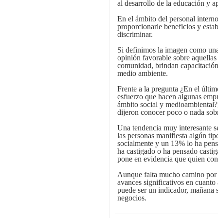
al desarrollo de la educación y ap
En el ámbito del personal interno
proporcionarle beneficios y esta
discriminar.
Si definimos la imagen como una
opinión favorable sobre aquella
comunidad, brindan capacitación,
medio ambiente.
Frente a la pregunta ¿En el últim
esfuerzo que hacen algunas empr
ámbito social y medioambiental?,
dijeron conocer poco o nada sob
Una tendencia muy interesante se
las personas manifiesta algún ti
socialmente y un 13% lo ha pens
ha castigado o ha pensado castig
pone en evidencia que quien con
Aunque falta mucho camino por r
avances significativos en cuanto
puede ser un indicador, mañana se
negocios.