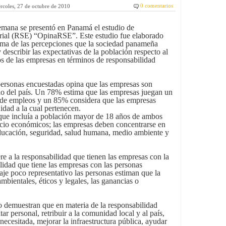
0 comentarios
rcoles, 27 de octubre de 2010
emana se presentó en Panamá el estudio de
rial (RSE) “OpinaRSE”. Este estudio fue elaborado
rama de las percepciones que la sociedad panameña
describir las expectativas de la población respecto al
 de las empresas en términos de responsabilidad
personas encuestadas opina que las empresas son
lo del país. Un 78% estima que las empresas juegan un
n de empleos y un 85% considera que las empresas
dad a la cual pertenecen.
que incluía a población mayor de 18 años de ambos
ocio económicos; las empresas deben concentrarse en
educación, seguridad, salud humana, medio ambiente y
e a la responsabilidad que tienen las empresas con la
lidad que tiene las empresas con las personas
je poco representativo las personas estiman que la
bientales, éticos y legales, las ganancias o
io demuestran que en materia de la responsabilidad
ar personal, retribuir a la comunidad local y al país,
necesitada, mejorar la infraestructura pública, ayudar