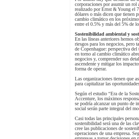
corporaciones por asumir un rol 
realizado por Ernst & Young el 7
dólares o más dicen que tienen pr
cambio climático en los próximos
entre el 0.5% y más del 5% de lo
Sostenibilidad ambiental y sos
En las líneas anteriores hemos o
riesgos para los negocios, pero 
de Copenhague: perspectiva del 
en torno al cambio climático abr
negocios y, comprender sus detal
ascendente y mitigar los impactos
forma de operar.
Las organizaciones tienen que as
para capitalizar las oportunidade
Según el estudio “Era de la Sos
Accenture, los máximos responsa
se podría alcanzar un punto de in
social serán parte integral del m
Casi todas las principales perso
sostenibilidad será una de las cl
cree las publicaciones de sostenib
operaciones de una empresa. Según
empresas a tomar decisiones en ma