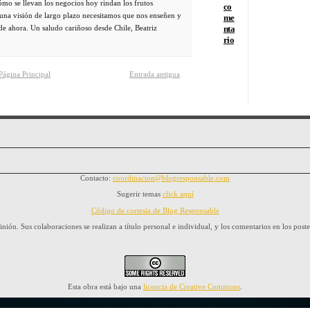
cómo se llevan los negocios hoy rindan los frutos
co
s una visión de largo plazo necesitamos que nos enseñen y
me
e ahora. Un saludo cariñoso desde Chile, Beatriz
nta
rio
Página Principal
Entrada antigua
Contacto:
coordinacion@blogresponsable.com
Sugerir temas
click aquí
Código de cortesía de Blog Responsable
nión. Sus colaboraciones se realizan a título personal e individual, y los comentarios en los poste
Esta obra está bajo una
licencia de Creative Commons
.