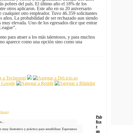
s pobres del país. El último año el 18% de los
tre otros aplicaron. Este año en su 20 aniversario
ue cualquier otro empleador. Tuvo 46.359 solicitantes
s años. La probabilidad de ser rechazado aun siendo
es muy elevada. Uno de los egresados dice que entrar
 League”.
como para atraer a los más talentosos, y para muchos
, no aparece como una opción sino como una
 (Atom)
Pub
lica
o...
r
 muy ilustrativo y práctico para sensibilizar. Esperamos
un