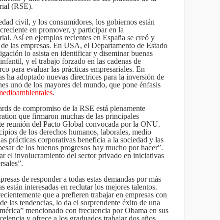
rial (RSE).
iedad civil, y los consumidores, los gobiernos están
creciente en promover, y participar en la
al. Así en ejemplos recientes en España se creó y
E de las empresas. En USA, el Departamento de Estado
gación lo asista en identificar y diseminar buenas
 infantil, y el trabajo forzado en las cadenas de
rco para evaluar las prácticas empresariales. En
s ha adoptado nuevas directrices para la inversión de
es uno de los mayores del mundo, que pone énfasis
medioambientales
.
dards de compromiso de la RSE está plenamente
ation que firmaron muchas de las principales
te reunión del Pacto Global convocada por la ONU.
incipios de los derechos humanos, laborales, medio
as prácticas corporativas beneficia a la sociedad y las
esar de los buenos progresos hay mucho por hacer”.
r el involucramiento del sector privado en iniciativas
rsales”.
mpresas de responder a todas estas demandas por más
s están interesadas en reclutar los mejores talentos.
recientemente que a prefieren trabajar en empresas con
e las tendencias, lo da el sorprendente éxito de una
érica” mencionado con frecuencia por Obama en sus
celencia y ofrece a los graduados trabajar dos años