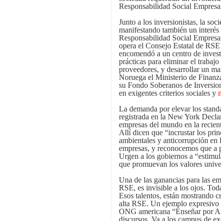
Responsabilidad Social Empresa
Junto a los inversionistas, la soc
manifestando también un interés 
Responsabilidad Social Empresari
opera el Consejo Estatal de RS
encomendó a un centro de investi
prácticas para eliminar el trabajo
proveedores, y desarrollar un ma
Noruega el Ministerio de Finanza
su Fondo Soberanos de Inversion
en exigentes criterios sociales y
La demanda por elevar los stan
registrada en la New York Declar
empresas del mundo en la recien
Allí dicen que “incrustar los pr
ambientales y anticorrupción en l
empresas, y reconocemos que a p
Urgen a los gobiernos a “estimula
que promuevan los valores unive
Una de las ganancias para las e
RSE, es invisible a los ojos. Toda
Esos talentos, están mostrando c
alta RSE. Un ejemplo expresivo d
ONG americana “Enseñar por Am
discursos. Va a los campus de ex