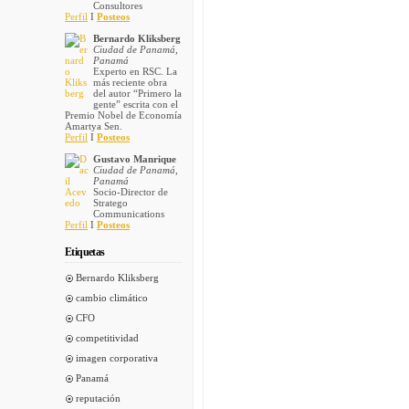
Consultores
Perfil
I
Posteos
Bernardo Kliksberg
Ciudad de Panamá,
Panamá
Experto en RSC. La
más reciente obra
del autor “Primero la
gente” escrita con el
Premio Nobel de Economía
Amartya Sen.
Perfil
I
Posteos
Gustavo Manrique
Ciudad de Panamá,
Panamá
Socio-Director de
Stratego
Communications
Perfil
I
Posteos
Etiquetas
Bernardo Kliksberg
cambio climático
CFO
competitividad
imagen corporativa
Panamá
reputación