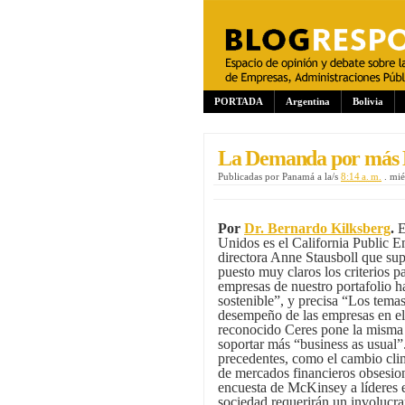
PORTADA
Argentina
Bolivia
La Demanda por más 
Publicadas por
Panamá
a la/s
8:14 a. m.
.
mié
Por
Dr. Bernardo Kilksberg
.
E
Unidos es el California Public
directora Anne Stausboll que sup
puesto muy claros los criterios 
empresas de nuestro portafolio h
sostenible”, y precisa “Los temas
desempeño de las empresas en el
reconocido Ceres pone la misma
soportar más “business as usual”
precedentes, como el cambio clim
de mercados financieros obsesion
encuesta de McKinsey a líderes e
sociedad requerirán un involucram