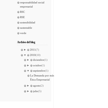
responsabilidad social
empresarial
RSC
RSE
sostenibilidad
sustentable
verde
Archivo del blog
►
2011
(7)
▼
2010
(10)
►
diciembre
(1)
►
octubre
(1)
▼
septiembre
(1)
La Demanda por más
Ética Empresarial
►
agosto
(2)
►
julio
(5)