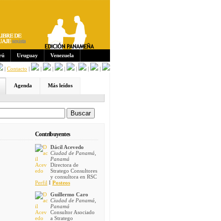
Sus
crip
cion
es:
rú
Uruguay
Venezuela
|
Contacto
|
|
|
|
|
|
|
Agenda
Más leídos
Contribuyentes
Dácil Acevedo
Ciudad de Panamá,
Panamá
Directora de
Stratego Consultores
y consultora en RSC
Perfil
I
Posteos
Guillermo Caro
Ciudad de Panamá,
Panamá
Consultor Asociado
a Stratego