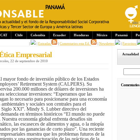
CAT
Chile
Colombia
Ecuador
Honduras
México
Panamá
Pe
|
|
Entradas
|
Comentarios esta Ed.
|
Newsletter
|
Favoritos
Ética Empresarial
Actualidad
rcoles, 22 de septiembre de 2010
l mayor fondo de inversión público de los Estados
 Employees’ Retirement System (CALPERS). Su
Comentarios
ervisa 200.000 millones de dólares de inversiones ha
para seleccionar inversiones: “Esperamos que las
agan lo necesario para posicionarse para una economía
 ambientales y sociales son centrales para el
 Siglo XXI”. Mindy S. Lubber directivo del
 demanda en términos históricos “El mundo no puede
. Nuestra economía global enfrenta desafíos sin
ático, las escaseces de alimentos y agua, o la miopía
ados por las ganancias de corto plazo”. Una reciente
mpresariales muestra que los problemas futuros de la
iento y una reestructuración de las prácticas de la